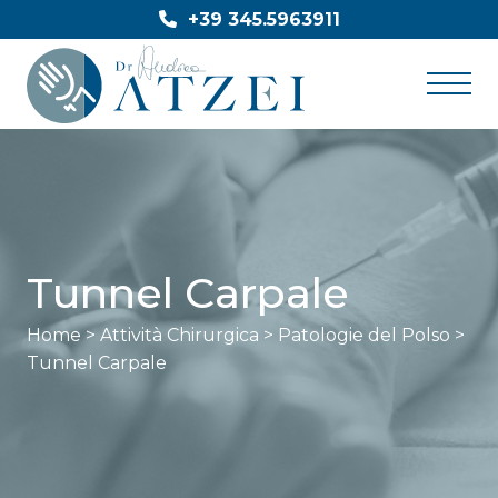
Skip
+39 345.5963911
to
content
Tunnel Carpale
Home
>
Attività Chirurgica
>
Patologie del Polso
>
Tunnel Carpale