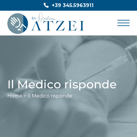
Skip
+39 345.5963911
to
content
Il Medico risponde
Home
>
Il Medico risponde